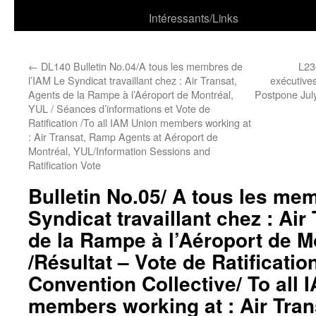
Intéressants/Links
←
DL140 Bulletin No.04/A tous les membres de
L23
l’IAM Le Syndicat travaillant chez : Air Transat,
exécutives
Agents de la Rampe à l’Aéroport de Montréal,
Postpone Jul
YUL / Séances d’informations et Vote de
Ratification /To all IAM Union members working at
: Air Transat, Ramp Agents at Aéroport de
Montréal, YUL/Information Sessions and
Ratification Vote
Bulletin No.05/ A tous les me
Syndicat travaillant chez : Air
de la Rampe à l’Aéroport de M
/Résultat – Vote de Ratificati
Convention Collective/ To all 
members working at : Air Tra