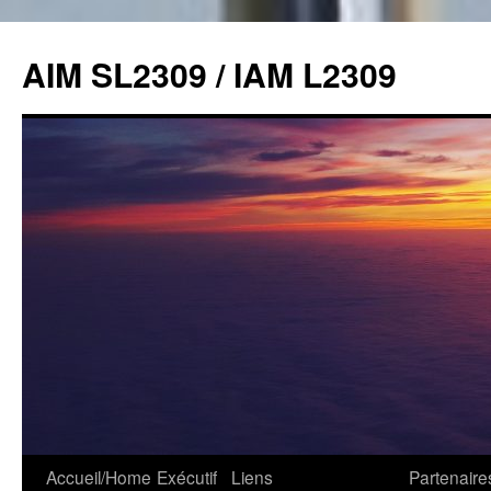
Skip
to
AIM SL2309 / IAM L2309
content
Accueil/Home
Exécutif
Liens
Partenaire