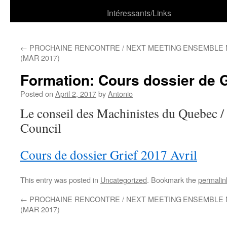
Intéressants/Links
←
PROCHAINE RENCONTRE / NEXT MEETING
ENSEMBLE 
(MAR 2017)
Formation: Cours dossier de G
Posted on
April 2, 2017
by
Antonio
Le conseil des Machinistes du Quebec 
Council
Cours de dossier Grief 2017 Avril
This entry was posted in
Uncategorized
. Bookmark the
permalin
←
PROCHAINE RENCONTRE / NEXT MEETING
ENSEMBLE 
(MAR 2017)