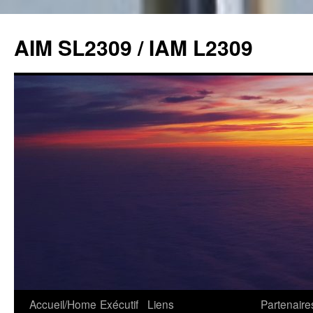
Skip
to
AIM SL2309 / IAM L2309
content
Accueil/Home
Exécutif
Liens
Partenaire