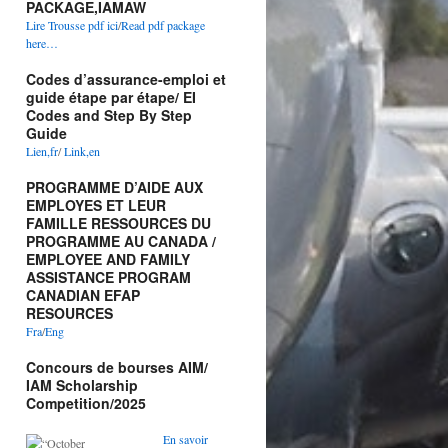
PACKAGE,IAMAW
Lire Trousse pdf ici
/
Read pdf package
here…
Codes d’assurance-emploi et
guide étape par étape/ EI
Codes and Step By Step
Guide
Lien,fr
/
Link,en
PROGRAMME D’AIDE AUX
EMPLOYES ET LEUR
FAMILLE RESSOURCES DU
PROGRAMME AU CANADA /
EMPLOYEE AND FAMILY
ASSISTANCE PROGRAM
CANADIAN EFAP
RESOURCES
Fra
/
Eng
Concours de bourses AIM/
IAM Scholarship
Competition/2025
En savoir