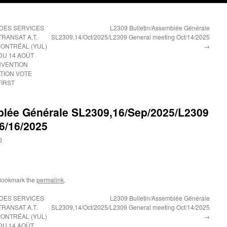
S DES SERVICES
L2309 Bulletin/Assemblée Générale
RANSAT A.T.
SL2309,14/Oct/2025/L2309 General meeting Oct/14/2025
MONTRÉAL (YUL)
→
DU 14 AOÛT
NVENTION
ATION VOTE
FIRST
blée Générale SL2309,16/Sep/2025/L2309
6/16/2025
o
Bookmark the
permalink
.
S DES SERVICES
L2309 Bulletin/Assemblée Générale
RANSAT A.T.
SL2309,14/Oct/2025/L2309 General meeting Oct/14/2025
MONTRÉAL (YUL)
→
DU 14 AOÛT