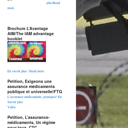
plus/Read
more
Brochure L’Avantage
AIM/The IAM advantage
booklet
En savoir plus
/
Read more
Petition, Exigeons une
assurance médicaments
publique et universelle!FTQ
L’assurance médicaments, pourquoi? En
Savoir plus
Video
Petition, L’assurance-
médicaments, Un régime
pour tous, CTC