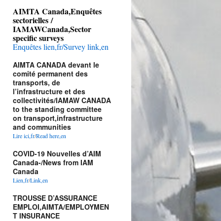
AIMTA Canada,Enquêtes
sectorielles /
IAMAWCanada,Sector
specific surveys
Enquêtes lien,fr/Survey link,en
AIMTA CANADA devant le
comité permanent des
transports, de
l’infrastructure et des
collectivités/IAMAW CANADA
to the standing committee
on transport,infrastructure
and communities
Lire ici,fr
/
Read here,en
COVID-19 Nouvelles d’AIM
Canada-/News from IAM
Canada
Lien,fr
/
Link,en
TROUSSE D’ASSURANCE
EMPLOI,AIMTA/EMPLOYMEN
T INSURANCE