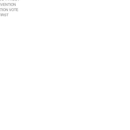
NVENTION
ATION VOTE
FIRST