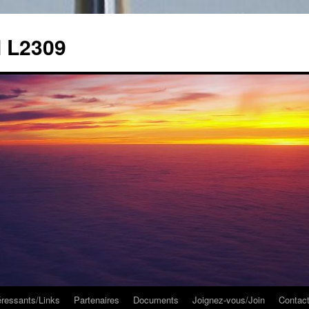
M L2309
éressants/Links
Partenaires
Documents
Joignez-vous/Join
Contac