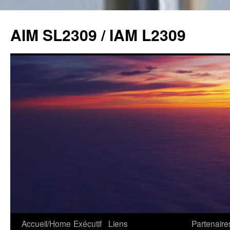
Skip
to
AIM SL2309 / IAM L2309
content
Accueil/Home
Exécutif
Liens
Partenaire