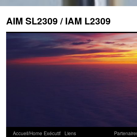
Skip
to
AIM SL2309 / IAM L2309
content
Accueil/Home
Exécutif
Liens
Partenaire