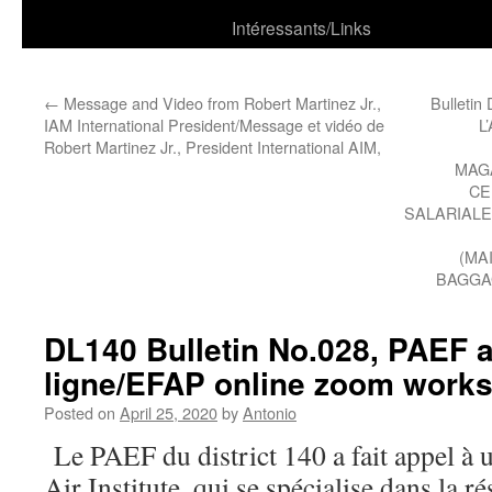
Intéressants/Links
←
Message and Video from Robert Martinez Jr.,
Bulleti
IAM International President/Message et vidéo de
L
Robert Martinez Jr., President International AIM,
MAG
CE
SALARIALE
(MA
BAGGA
DL140 Bulletin No.028, PAEF a
ligne/EFAP online zoom work
Posted on
April 25, 2020
by
Antonio
Le PAEF du district 140 a fait appel à 
Air Institute, qui se spécialise dans la ré