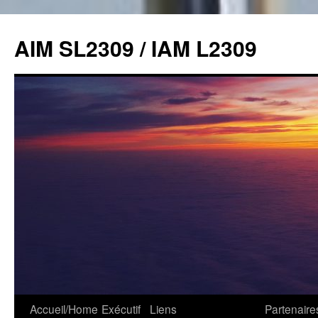
Skip
to
AIM SL2309 / IAM L2309
content
Accueil/Home
Exécutif
Liens
Partenaire